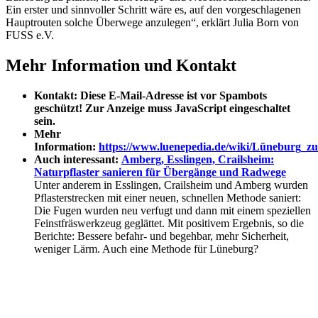
Ein erster und sinnvoller Schritt wäre es, auf den vorgeschlagenen
Hauptrouten solche Überwege anzulegen“, erklärt Julia Born von
FUSS e.V.
Mehr Information und Kontakt
Kontakt:
Diese E-Mail-Adresse ist vor Spambots
geschützt! Zur Anzeige muss JavaScript eingeschaltet
sein.
Mehr
Information:
https://www.luenepedia.de/wiki/Lüneburg_z
Auch interessant:
Amberg, Esslingen, Crailsheim:
Naturpflaster sanieren für Übergänge und Radwege
Unter anderem in Esslingen, Crailsheim und Amberg wurden
Pflasterstrecken mit einer neuen, schnellen Methode saniert:
Die Fugen wurden neu verfugt und dann mit einem speziellen
Feinstfräswerkzeug geglättet. Mit positivem Ergebnis, so die
Berichte: Bessere befahr- und begehbar, mehr Sicherheit,
weniger Lärm. Auch eine Methode für Lüneburg?