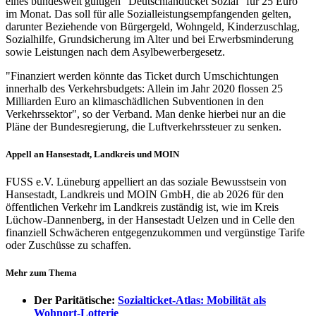
eines bundesweit gültigen "Deutschlandticket Sozial" für 25 Euro
im Monat. Das soll für alle Sozialleistungsempfangenden gelten,
darunter Beziehende von Bürgergeld, Wohngeld, Kinderzuschlag,
Sozialhilfe, Grundsicherung im Alter und bei Erwerbsminderung
sowie Leistungen nach dem Asylbewerbergesetz.
"Finanziert werden könnte das Ticket durch Umschichtungen
innerhalb des Verkehrsbudgets: Allein im Jahr 2020 flossen 25
Milliarden Euro an klimaschädlichen Subventionen in den
Verkehrssektor", so der Verband. Man denke hierbei nur an die
Pläne der Bundesregierung, die Luftverkehrssteuer zu senken.
Appell an Hansestadt, Landkreis und MOIN
FUSS e.V. Lüneburg appelliert an das soziale Bewusstsein von
Hansestadt, Landkreis und MOIN GmbH, die ab 2026 für den
öffentlichen Verkehr im Landkreis zuständig ist, wie im Kreis
Lüchow-Dannenberg, in der Hansestadt Uelzen und in Celle den
finanziell Schwächeren entgegenzukommen und vergünstige Tarife
oder Zuschüsse zu schaffen.
Mehr zum Thema
Der Paritätische:
Sozialticket-Atlas: Mobilität als
Wohnort-Lotterie