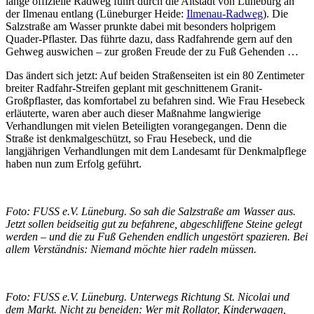
lange offizielle Radweg führt durch die Altstadt von Lüneburg an
der Ilmenau entlang (Lüneburger Heide:
Ilmenau-Radweg
). Die
Salzstraße am Wasser prunkte dabei mit besonders holprigem
Quader-Pflaster. Das führte dazu, dass Radfahrende gern auf den
Gehweg auswichen – zur großen Freude der zu Fuß Gehenden …
Das ändert sich jetzt: Auf beiden Straßenseiten ist ein 80 Zentimeter
breiter Radfahr-Streifen geplant mit geschnittenem Granit-
Großpflaster, das komfortabel zu befahren sind. Wie Frau Hesebeck
erläuterte, waren aber auch dieser Maßnahme langwierige
Verhandlungen mit vielen Beteiligten vorangegangen. Denn die
Straße ist denkmalgeschützt, so Frau Hesebeck, und die
langjährigen Verhandlungen mit dem Landesamt für Denkmalpflege
haben nun zum Erfolg geführt.
Foto: FUSS e.V. Lüneburg. So sah die Salzstraße am Wasser aus.
Jetzt sollen beidseitig gut zu befahrene, abgeschliffene Steine gelegt
werden – und die zu Fuß Gehenden endlich ungestört spazieren. Bei
allem Verständnis: Niemand möchte hier radeln müssen.
Foto: FUSS e.V. Lüneburg. Unterwegs Richtung St. Nicolai und
dem Markt. Nicht zu beneiden: Wer mit Rollator, Kinderwagen,